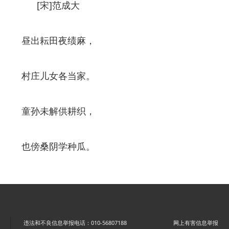
[宋]范成大
昼出耘田夜绩麻，
村庄儿女各当家。
童孙未解供耕织，
也傍桑阴学种瓜。
违法和不良信息举报电话：010-56807188
网上有害信息举报