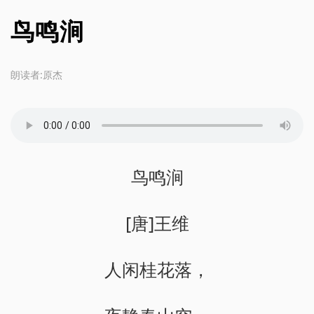
鸟鸣涧
朗读者:原杰
鸟鸣涧
[唐]王维
人闲桂花落，