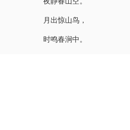
夜静春山空。
月出惊山鸟，
时鸣春涧中。