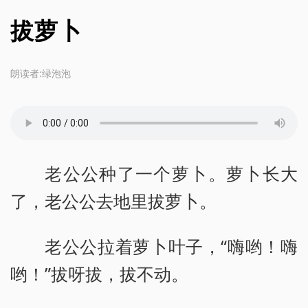
拔萝卜
朗读者:绿泡泡
老公公种了一个萝卜。萝卜长大
了，老公公去地里拔萝卜。
老公公拉着萝卜叶子，“嗨哟！嗨
哟！”拔呀拔，拔不动。