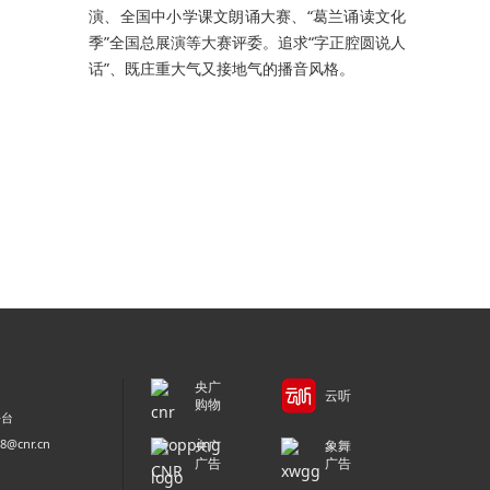
演、全国中小学课文朗诵大赛、“葛兰诵读文化
季”全国总展演等大赛评委。追求“字正腔圆说人
话”、既庄重大气又接地气的播音风格。
央广
云听
购物
平台
@cnr.cn
央广
象舞
广告
广告