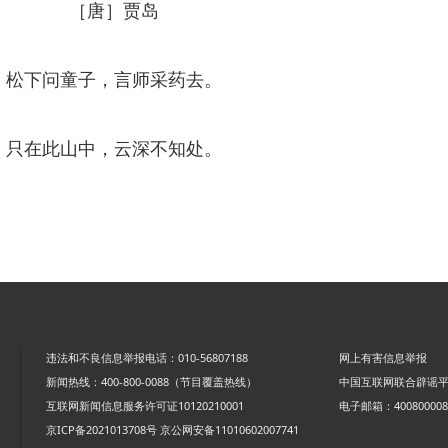
［唐］贾岛
松下问童子，言师采药去。
只在此山中，云深不知处。
违法和不良信息举报电话：010-56807188
网上有害信息举报
新闻热线：400-800-0088（节目覆盖热线）
中国互联网联合辟谣
互联网新闻信息服务许可证10120210001
电子邮箱：4008000088
京ICP备2021013708号
京公网安备11010602007741