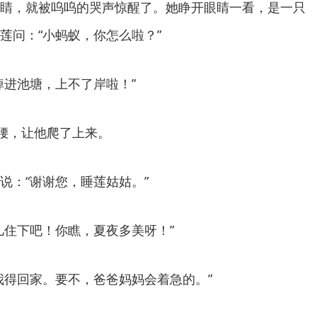
睛，就被呜呜的哭声惊醒了。她睁开眼睛一看，是一只
莲问：“小蚂蚁，你怎么啦？”
掉进池塘，上不了岸啦！”
弯腰，让他爬了上来。
说：“谢谢您，睡莲姑姑。”
儿住下吧！你瞧，夏夜多美呀！”
我得回家。要不，爸爸妈妈会着急的。”