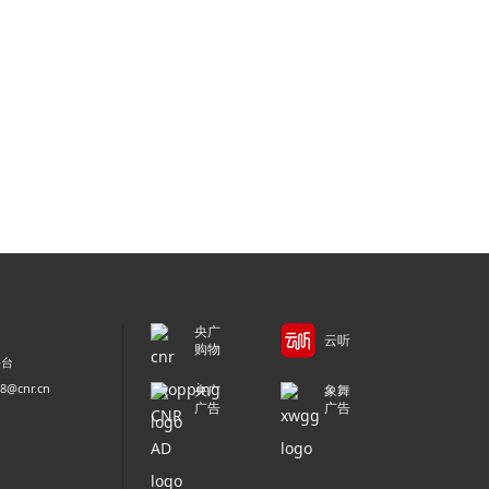
央广
云听
购物
平台
@cnr.cn
央广
象舞
广告
广告