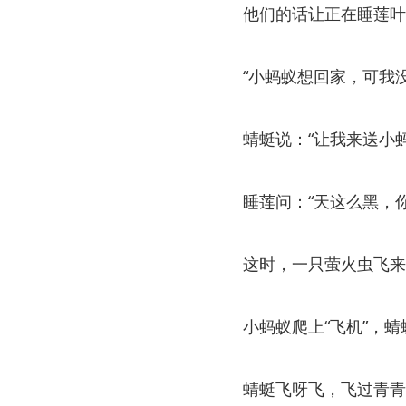
他们的话让正在睡莲叶
“小蚂蚁想回家，可我
蜻蜓说：“让我来送小
睡莲问：“天这么黑，
这时，一只萤火虫飞来
小蚂蚁爬上“飞机”，
蜻蜓飞呀飞，飞过青青