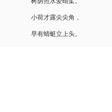
树荫照水爱晴柔。
小荷才露尖尖角，
早有蜻蜓立上头。