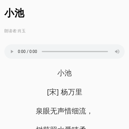
小池
朗读者:肖玉
小池
[宋] 杨万里
泉眼无声惜细流，