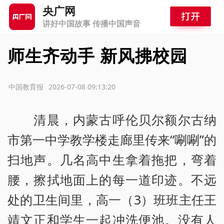
央广网
讲好中国故事 传播中国声音
师生齐动手 新风拂校园
源：中国教育报
2026-07-08 09:13:20
清晨，内蒙古呼伦贝尔额尔古纳
市第一中学教学楼走廊里传来“唰唰”的
扫地声。几名高中生拿着拖把，弯着
腰，擦拭地面上的每一道印迹。不远
处的卫生间里，高一（3）班班主任王
靖文正和学生一起冲洗便池。没有人