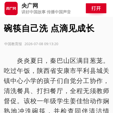
央广网
讲好中国故事 传播中国声音
碗筷自己洗 点滴见成长
源：中国教育报
2026-07-08 09:13:20
炎炎夏日，秦巴山区满目葱茏。
吃过午饭，陕西省安康市平利县城关
镇中心小学的孩子们自觉分工协作，
清洗餐具、打扫餐厅，全程无须教师
督促。该校一年级学生姜佳怡动作娴
熟地冲洗碗筷，并检查同伴清洁情