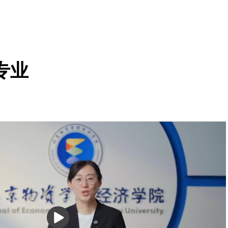
专业
播
放