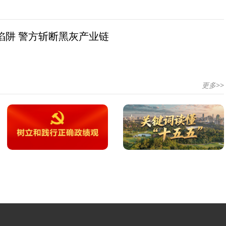
陷阱 警方斩断黑灰产业链
更多>>