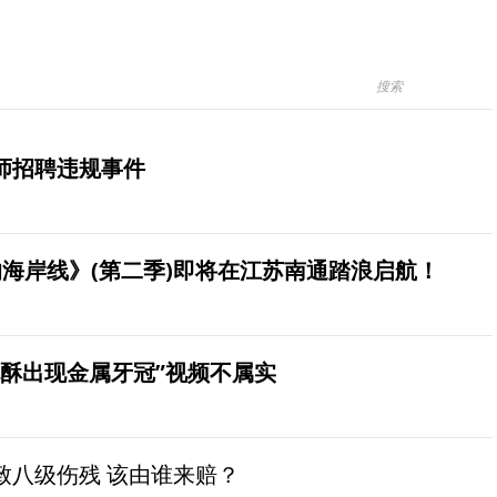
师招聘违规事件
海岸线》(第二季)即将在江苏南通踏浪启航！
桃酥出现金属牙冠”视频不属实
致八级伤残 该由谁来赔？