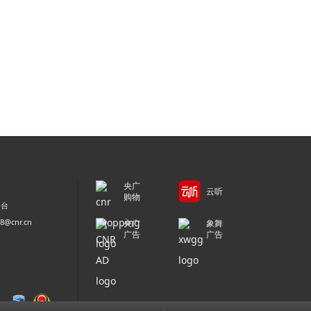
央广
云听
购物
平台
@cnr.cn
央广
象舞
广告
广告