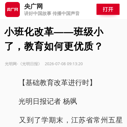
央广网
讲好中国故事 传播中国声音
小班化改革——班级小
了，教育如何更优质？
源：光明网-《光明日报》
2026-07-08 09:13:20
【基础教育改革进行时】
光明日报记者 杨飒
又到了学期末，江苏省常州五星