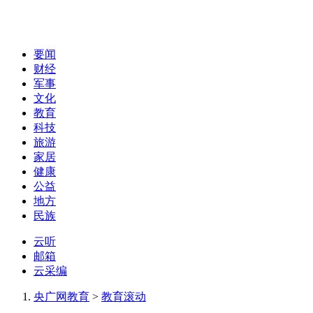
要闻
财经
军事
文化
教育
科技
旅游
家居
健康
公益
地方
民族
云听
邮箱
云采编
央广网教育
>
教育滚动