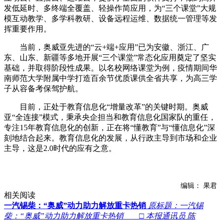
发低延时、多终端全覆盖、轻操作简应用，为“三个课堂”大规
模互动教学、多学科教研、设备远程运维、数据统一管理等发
挥重要作用。
当前，奥威亚先进的“云+端+应用”已为安徽、浙江、广
东、山东、新疆等多地开展“三个课堂”常态化应用奠定了坚实
基础，并取得阶段性成果。以名校网络课堂为例，疫情期间华
南师范大学附属中学打造百余节优质课供全省共享，为高三学
子从容备考保驾护航。
目前，正处于教育信息化“增量改革”的关键时期。奥威
亚“全连接”模式，秉承央企担当和教育信息化国家队的重任，
专注15年教育信息化的创新，正在将“懂教育”与“懂信息化”深
刻地结合起来。教育信息化的发展，从行政主导到市场和企业
主导，这是2.0时代的应有之意。
编辑： 果君
相关阅读
一汽锡柴：“奥威”动力助力解放重卡热销
原标题：一汽锡
柴：“奥威”动力助力解放重卡热销 □ 本报通讯员 陈