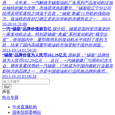
燕 今年来，一汽解放无锡柴油机厂各系列产品发动机绽放
出独特的魅力优势，市场需求急剧攀升。”锡柴驻辽宁分公司
经理吴明军喜悦之情溢于言表，“锡柴‘奥威’11升机的强劲动
力、低油耗的良好口碑正是此次夺标的关键所在之一。
2013-
10-28 01:31:06
一汽“锡柴”品牌价值超百亿
据介绍，锡柴是国内资历最老的
一家发动机企业。特别是锡柴“奥威”系列发动机的“横空出
世”，使得国内中、重型商用车的发动机水平得到了质的飞
跃，结束了国内高端重型柴油机市场受制于国外的局面。
2013-10-14 01:50:20
“锡柴”品牌价值为人民币102.29亿元
原标题：“锡柴”品牌价
值为人民币102.29亿元 近日，一汽锡柴建厂70周年纪念大
会。拥有多重优势的一汽锡柴，已然成为中国内燃机行业最具
影响力的品牌之一，亦是中国柴油机行业民族品牌的典范。
2013-10-21 01:00:34
Go!
声音
热点专题
中央直属机构
国务院部委网站