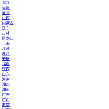
北京
天津
河北
山西
内蒙古
辽宁
吉林
黑龙江
上海
江苏
淅江
安徽
福建
江西
山东
河南
湖北
湖南
广东
广西
海南