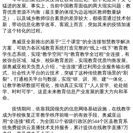
猛进的发展。事实上，当前中国教育面临的两大现实问题：教
育优质资源不均衡（最主要的体现为边远地区教师数量缺
乏），以及城乡教师综合素质的差异较大，都亟需通过技术创
新，带动信息化教学改革。客观上而言，突如其来的疫情加速
了这个转化的过程。
奥威亚全新推出的基于“三个课堂”的全连接智慧教学解决
方案，可助力各区域教育系统打造完整的“线上+线下”教育教
学生态系统，实现“教学空间”与“教育教学全过程”全连接，有
效弥合区域、城乡、校际教育差距，实现教育优质均衡发展。
据奥威亚相关负责人介绍，“全连接”通过利用企业服务输出模
式、社会性大平台的云技术，突破了这种传统教育场景的“割
裂”，打通相关平台与数据，实现“研、训、用、建”一体化，
让教学教研数据可视化，推动真正实现了“人人皆学、处处能
学、时时可学”。这是未来教育信息产业发展的重大方向和革
命。
疫情期间，依靠我国领先的信息网络基础设施，在线教学
成为学校恢复正常教学秩序前唯一的有效手段。奥威亚运
用“全连接”模式，为全国32个省级行政区的544个区县教育系
统免费提供云直播技术支持服务，累计提供在线教学直播7万