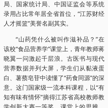
局、国家统计局、中国证监会等系统
录用占比常年居全省首位，“江苏财经
人才摇篮”美誉名副其实。
“山药凭什么被叫作滋补品？”在
该校“食品营养学”课堂上，青年教师蒋
晓翼一问激起千层浪。古医书与现代
营养数据并列大屏，学生们从黏液蛋
白、薯蓣皂苷中读懂了“药食同源”的深
意。这门国家级一流本科课程，以“有
知有味有情怀”摘得江苏省高校教师教
学创新大赛一等奖。课堂上的思辨，