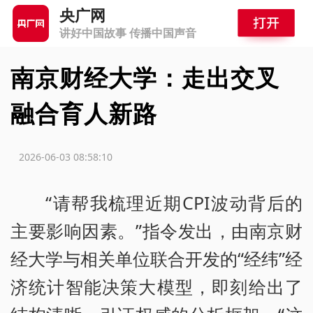
央广网
讲好中国故事 传播中国声音
南京财经大学：走出交叉
融合育人新路
源：
2026-06-03 08:58:10
“请帮我梳理近期CPI波动背后的
主要影响因素。”指令发出，由南京财
经大学与相关单位联合开发的“经纬”经
济统计智能决策大模型，即刻给出了