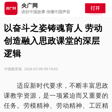
央广网
讲好中国故事 传播中国声音
以奋斗之姿铸魂育人 劳动
创造融入思政课堂的深层
逻辑
源：中国教育报
2026-07-09 09:19:03
适应新时代要求，不断丰富思政
课教学资源，是一项紧迫而又重要的
任务。劳模精神、劳动精神、工匠精