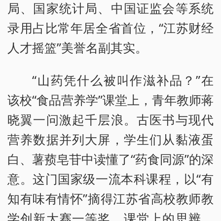
局、国家统计局、中国证监会等系统
录用占比常年居全省首位，“江苏财经
人才摇篮”美誉名副其实。
“山药凭什么被叫作滋补品？”在
该校“食品营养学”课堂上，青年教师蒋
晓翼一问激起千层浪。古医书与现代
营养数据并列大屏，学生们从黏液蛋
白、薯蓣皂苷中读懂了“药食同源”的深
意。这门国家级一流本科课程，以“有
知有味有情怀”摘得江苏省高校教师教
学创新大赛一等奖。课堂上的思辨，