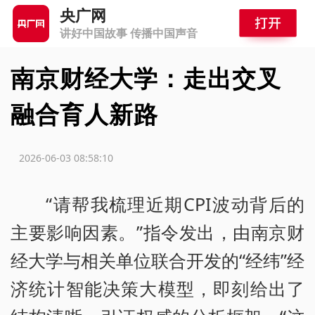
央广网
讲好中国故事 传播中国声音
南京财经大学：走出交叉
融合育人新路
源：
2026-06-03 08:58:10
“请帮我梳理近期CPI波动背后的
主要影响因素。”指令发出，由南京财
经大学与相关单位联合开发的“经纬”经
济统计智能决策大模型，即刻给出了