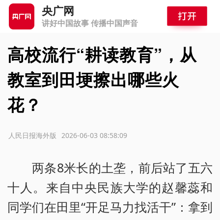
央广网
讲好中国故事 传播中国声音
高校流行“耕读教育”，从
教室到田埂擦出哪些火
花？
源：人民日报海外版
2026-06-03 08:58:09
两条8米长的土垄，前后站了五六
十人。来自中央民族大学的赵馨蕊和
同学们在田里“开足马力找活干”：拿到