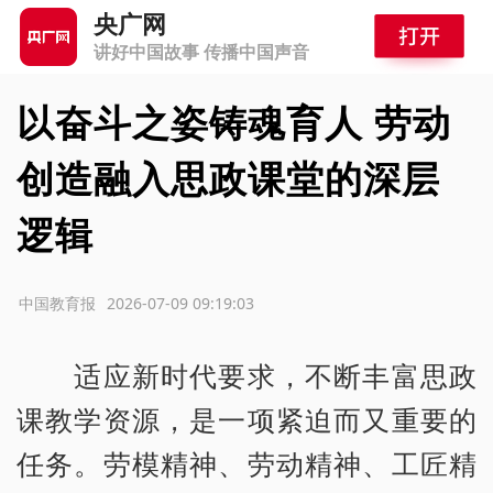
央广网
讲好中国故事 传播中国声音
以奋斗之姿铸魂育人 劳动
创造融入思政课堂的深层
逻辑
源：中国教育报
2026-07-09 09:19:03
适应新时代要求，不断丰富思政
课教学资源，是一项紧迫而又重要的
任务。劳模精神、劳动精神、工匠精