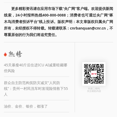
更多精彩资讯请在应用市场下载“央广网”客户端。欢迎提供新闻
线索，24小时报料热线400-800-0088；消费者也可通过央广网“啄
木鸟消费者投诉平台”线上投诉。版权声明：本文章版权归属央广网
所有，未经授权不得转载。转载请联系：cnrbanquan@cnr.cn，不
尊重原创的行为我们将追究责任。
45天暴瘦40斤后住进ICU AI减重暗藏哪
些风险
群众自主防范构筑防灾减灾“人民防
线”：贵州一村民洗车时发现险情救下55
长按二维码
关注精彩内容
人
油价、金价、银价，都涨了