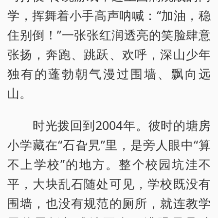
学，挥舞着小手高声呐喊：“加油，稳
住别倒！”一张张红润透亮的笑脸肆意
张扬，奔跑、跳跃、欢呼，深山少年
独有的蓬勃朝气漫过围墙、飘向远
山。
时光拨回到2004年。彼时的塘房
小学藏在“石旮旯”里，是旁人眼中“算
不上学校”的地方。整个校园坑洼不
平，大块乱石随处可见，学校既没有
围墙，也没有规范的厕所，就连教学