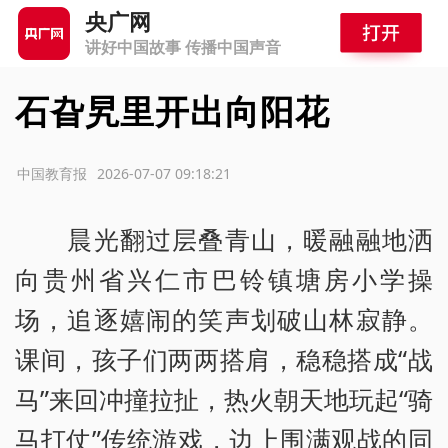
央广网
讲好中国故事 传播中国声音
石旮旯里开出向阳花
源：中国教育报
2026-07-07 09:18:21
晨光翻过层叠青山，暖融融地洒
向贵州省兴仁市巴铃镇塘房小学操
场，追逐嬉闹的笑声划破山林寂静。
课间，孩子们两两搭肩，稳稳搭成“战
马”来回冲撞拉扯，热火朝天地玩起“骑
马打仗”传统游戏，边上围满观战的同