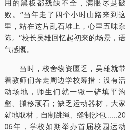
用的黑板都残缺不全，满眼尽是破
败。“当年走了四个小时山路来到这
里，站在这片乱石堆上，心里五味杂
陈。”校长吴雄回忆起初来的场景，语
气感慨。
当时，校舍物资匮乏，吴雄就带
着教师们奔走周边学校筹措；没有活
动场地，师生们就一锹一铲填平沟
壑、搬移顽石；缺乏运动器材，大家
就地取材，自制跳绳、缝制沙包……20
06年，学校如期举办首届校园运动