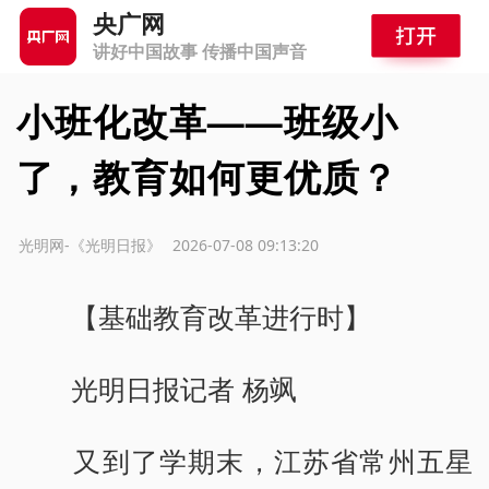
央广网
讲好中国故事 传播中国声音
小班化改革——班级小
了，教育如何更优质？
源：光明网-《光明日报》
2026-07-08 09:13:20
【基础教育改革进行时】
光明日报记者 杨飒
又到了学期末，江苏省常州五星