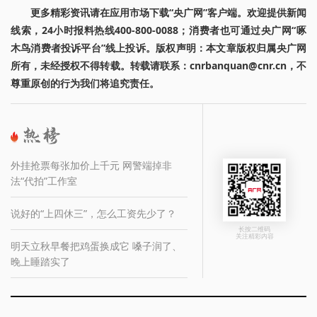
更多精彩资讯请在应用市场下载“央广网”客户端。欢迎提供新闻
线索，24小时报料热线400-800-0088；消费者也可通过央广网“啄
木鸟消费者投诉平台”线上投诉。版权声明：本文章版权归属央广网
所有，未经授权不得转载。转载请联系：cnrbanquan@cnr.cn，不
尊重原创的行为我们将追究责任。
外挂抢票每张加价上千元 网警端掉非
法“代拍”工作室
说好的“上四休三”，怎么工资先少了？
长按二维码
关注精彩内容
明天立秋早餐把鸡蛋换成它 嗓子润了、
晚上睡踏实了