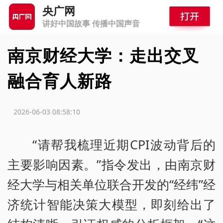
央广网
讲好中国故事 传播中国声音
南京财经大学：走出交叉
融合育人新路
源：
2026-06-03 08:58:10
“请帮我梳理近期CPI波动背后的
主要影响因素。”指令发出，由南京财
经大学与相关单位联合开发的“经纬”经
济统计智能决策大模型，即刻给出了