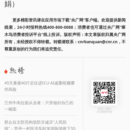
娟）
更多精彩资讯请在应用市场下载“央广网”客户端。欢迎提供新闻
线索，24小时报料热线400-800-0088；消费者也可通过央广网“啄
木鸟消费者投诉平台”线上投诉。版权声明：本文章版权归属央广网
所有，未经授权不得转载。转载请联系：cnrbanquan@cnr.cn，不
尊重原创的行为我们将追究责任。
45天暴瘦40斤后住进ICU AI减重暗藏哪
些风险
兰州牛肉拉面从业者：只管做好自己的
一碗面
长按二维码
关注精彩内容
群众自主防范构筑防灾减灾“人民防
线”：贵州一村民洗车时发现险情救下55