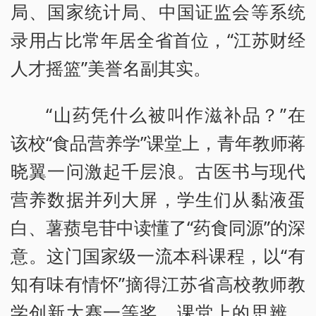
局、国家统计局、中国证监会等系统
录用占比常年居全省首位，“江苏财经
人才摇篮”美誉名副其实。
“山药凭什么被叫作滋补品？”在
该校“食品营养学”课堂上，青年教师蒋
晓翼一问激起千层浪。古医书与现代
营养数据并列大屏，学生们从黏液蛋
白、薯蓣皂苷中读懂了“药食同源”的深
意。这门国家级一流本科课程，以“有
知有味有情怀”摘得江苏省高校教师教
学创新大赛一等奖。课堂上的思辨，