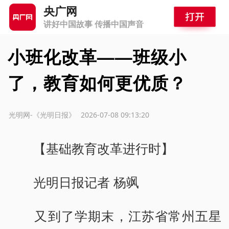
央广网
讲好中国故事 传播中国声音
小班化改革——班级小
了，教育如何更优质？
源：光明网-《光明日报》
2026-07-08 09:13:20
【基础教育改革进行时】
光明日报记者 杨飒
又到了学期末，江苏省常州五星