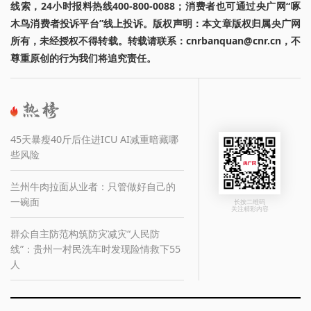
线索，24小时报料热线400-800-0088；消费者也可通过央广网“啄
木鸟消费者投诉平台”线上投诉。版权声明：本文章版权归属央广网
所有，未经授权不得转载。转载请联系：cnrbanquan@cnr.cn，不
尊重原创的行为我们将追究责任。
45天暴瘦40斤后住进ICU AI减重暗藏哪
些风险
兰州牛肉拉面从业者：只管做好自己的
一碗面
长按二维码
关注精彩内容
群众自主防范构筑防灾减灾“人民防
线”：贵州一村民洗车时发现险情救下55
人