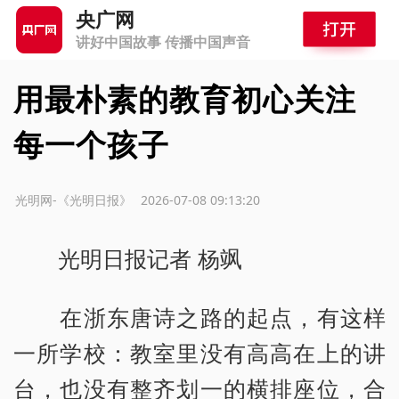
央广网
讲好中国故事 传播中国声音
用最朴素的教育初心关注
每一个孩子
源：光明网-《光明日报》
2026-07-08 09:13:20
光明日报记者 杨飒
在浙东唐诗之路的起点，有这样
一所学校：教室里没有高高在上的讲
台，也没有整齐划一的横排座位，合