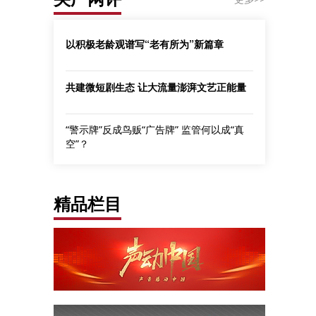
以积极老龄观谱写“老有所为”新篇章
共建微短剧生态 让大流量澎湃文艺正能量
“警示牌”反成鸟贩“广告牌” 监管何以成“真
空”？
精品栏目