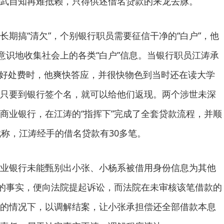
武自知再难抵赖，只得供述借名贷款的来龙去脉。
搞“清欠”，个别银行职员需要征信干净的“白户”，他
有意识地收集社会上的各类“白户”信息。当银行职员江涛承
0元好处费时，他爽快答应，并很快物色到当时还在读大学
只要到银行签个名，就可以给他们返现。两个涉世未深
商业银行，在江涛的“指挥下”完成了全套贷款流程，并顺
武称，江涛经手的借名贷款有30多笔。
银行未能甄别出小张、小杨系被借用身份信息为其他
”的事实，便向法院提起诉讼，而法院在未审核该笔借款的
的情况下，以调解结案，让小张承担偿还全部借款本息