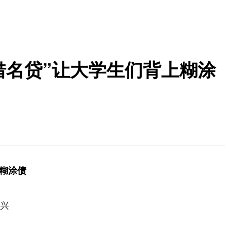
借名贷”让大学生们背上糊涂
上糊涂债
兴