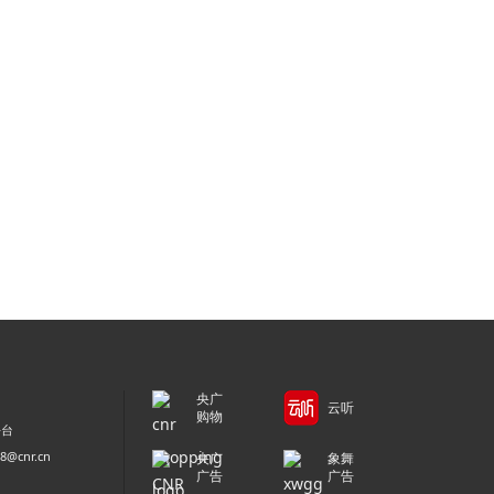
央广
云听
购物
平台
@cnr.cn
央广
象舞
广告
广告