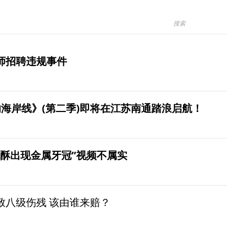
师招聘违规事件
海岸线》(第二季)即将在江苏南通踏浪启航！
桃酥出现金属牙冠”视频不属实
致八级伤残 该由谁来赔？