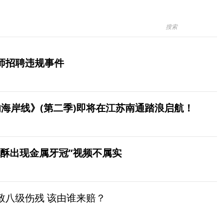
师招聘违规事件
海岸线》(第二季)即将在江苏南通踏浪启航！
桃酥出现金属牙冠”视频不属实
致八级伤残 该由谁来赔？