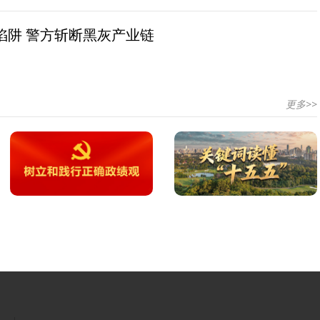
陷阱 警方斩断黑灰产业链
更多>>