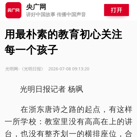
央广网
讲好中国故事 传播中国声音
用最朴素的教育初心关注
每一个孩子
源：光明网-《光明日报》
2026-07-08 09:13:20
光明日报记者 杨飒
在浙东唐诗之路的起点，有这样
一所学校：教室里没有高高在上的讲
台，也没有整齐划一的横排座位，合