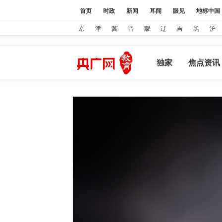
首页
时政
新闻
耳闻
眼见
地标中国
京
津
冀
晋
蒙
辽
吉
黑
沪
独家
焦点资讯