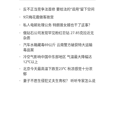
反不正当竞争法首修 要给法的“适用”留下空间
9只梅花鹿做客故宫
私人电邮处理公务 特朗普女婿也干了这事？
俄钻石公司发现罕见粉红巨钻 27.85克拉近无
杂质
汽车水箱藏毒69公斤 云南警方破获特大运输
毒品案
冷空气影响中国中东部地区 气温最大降幅达
12℃以上
北京今天最高温下跌至23℃ 秋凉感觉十分浓
郁
妻子不愿生侵犯丈夫生育权？ 听听专家怎么说