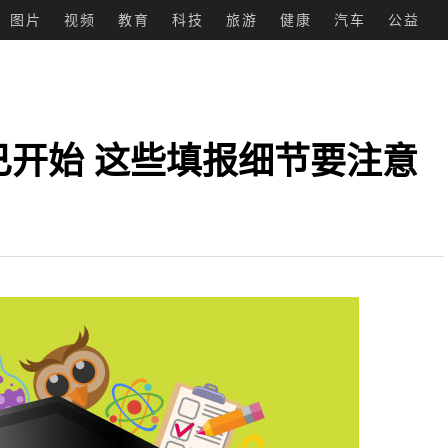
图片
视频
教育
科技
旅游
健康
汽车
公益
已开始 这些填报细节要注意