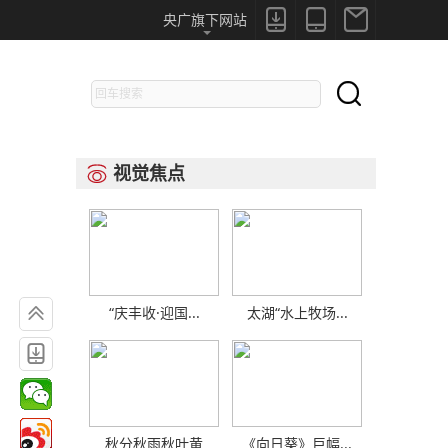



央广旗下网站

视觉焦点


“庆丰收·迎国...
太湖“水上牧场...

秋分秋雨秋叶黄
《向日葵》巨幅...