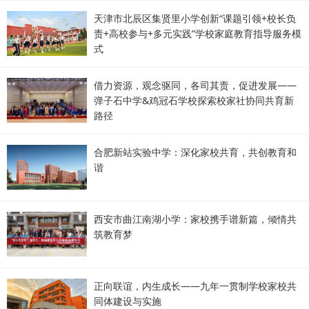
天津市北辰区集贤里小学创新“课题引领+校长负
责+高校参与+多元实践”学校家庭教育指导服务模
式
借力资源，观念驱同，各司其责，促进发展——
弹子石中学&鸡冠石学校探索校家社协同共育新
路径
合肥新站实验中学：深化家校共育，共创教育和
谐
西安市曲江南湖小学：家校携手谱新篇，倾情共
筑教育梦
正向联谊，内生成长——九年一贯制学校家校共
同体建设与实施