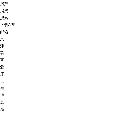
房产
消费
搜索
下载APP
邮箱
京
津
冀
晋
蒙
辽
吉
黑
沪
苏
浙