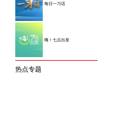
每日一习话
嗨！七点出发
热点专题