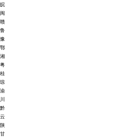
皖
闽
赣
鲁
豫
鄂
湘
粤
桂
琼
渝
川
黔
云
陕
甘